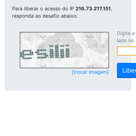
Para liberar o acesso
do IP
216.73.217.151
,
responda ao desafio abaixo.
Digite 
lado no
[trocar imagem]